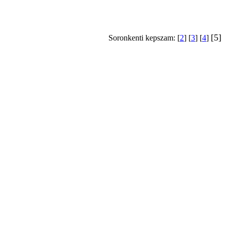
[5]
Soronkenti kepszam: [
2
] [
3
] [
4
]