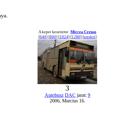
nya.
A kepet keszitette:
Mircea Cretan
[
640
] [
800
] [
1024
] [
1280
] [
eredeti
]
3
Autobusz
DAC
jarat:
9
2006, Marcius 16.