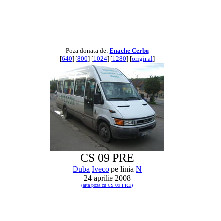
Poza donata de:
Enache Cerbu
[
640
] [
800
] [
1024
] [
1280
] [
original
]
CS 09 PRE
Duba
Iveco
pe linia
N
24 aprilie 2008
(alta poza cu CS 09 PRE)