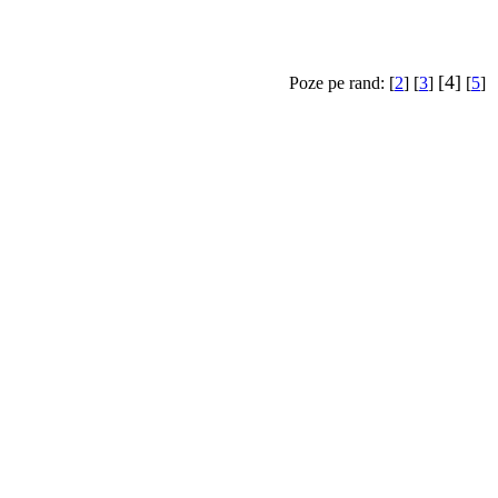
[4]
Poze pe rand: [
2
] [
3
]
[
5
]