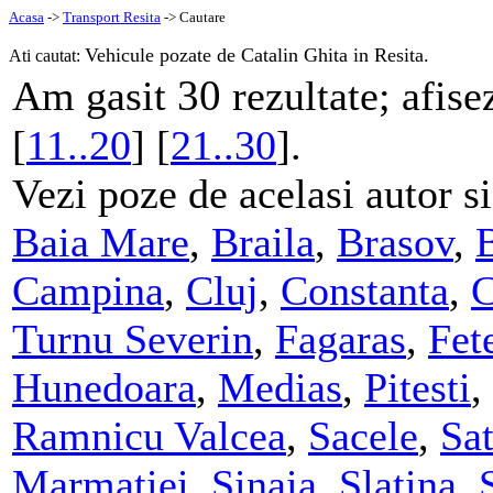
Acasa
->
Transport Resita
-> Cautare
Vehicule pozate de Catalin Ghita in Resita.
Ati cautat:
30
Am gasit
rezultate; afise
[
11..20
] [
21..30
].
Vezi poze de acelasi autor si
Baia Mare
,
Braila
,
Brasov
,
Campina
,
Cluj
,
Constanta
,
C
Turnu Severin
,
Fagaras
,
Fete
Hunedoara
,
Medias
,
Pitesti
,
Ramnicu Valcea
,
Sacele
,
Sa
Marmatiei
,
Sinaia
,
Slatina
,