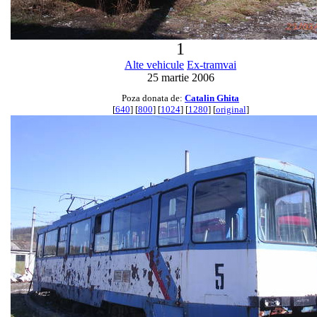
1
Alte vehicule
Ex-tramvai
25 martie 2006
Poza donata de:
Catalin Ghita
[
640
] [
800
] [
1024
] [
1280
] [
original
]