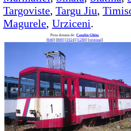
Targoviste
,
Targu Jiu
,
Timis
Magurele
,
Urziceni
.
Poza donata de:
Catalin Ghita
[
640
] [
800
] [
1024
] [
1280
] [
original
]