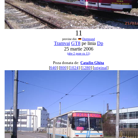
11
provine din:
Dortmund
Tramvai
GT8
pe linia
Dp
25 martie 2006
(alte 2 poze cu 11)
Poza donata de:
Catalin Ghita
[
640
] [
800
] [
1024
] [
1280
] [
original
]