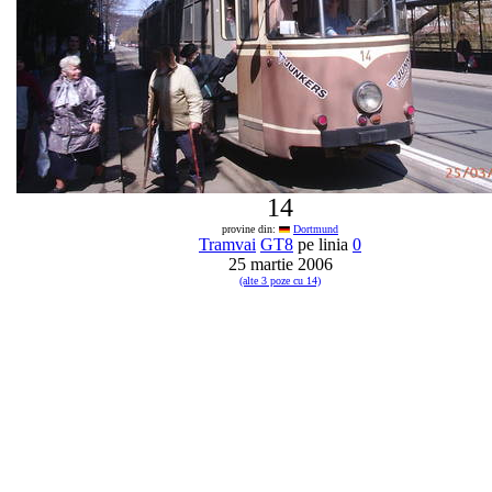
14
provine din:
Dortmund
Tramvai
GT8
pe linia
0
25 martie 2006
(alte 3 poze cu 14)