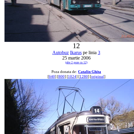
12
Autobuz
Ikarus
pe linia
3
25 martie 2006
(alte 2 poze cu 12)
Poza donata de:
Catalin Ghita
[
640
] [
800
] [
1024
] [
1280
] [
original
]