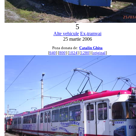
5
Alte vehicule
Ex-tramvai
25 martie 2006
Poza donata de:
Catalin Ghita
[
640
] [
800
] [
1024
] [
1280
] [
original
]