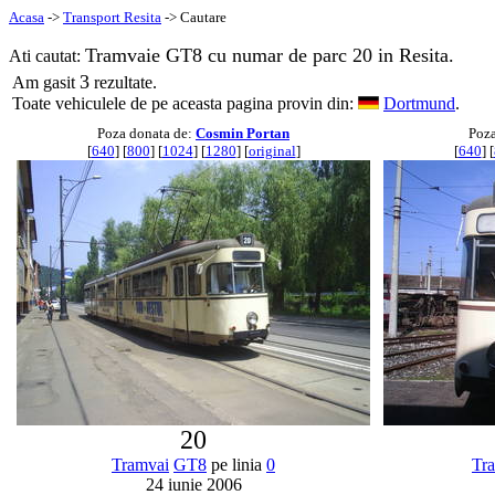
Acasa
->
Transport Resita
-> Cautare
Tramvaie GT8 cu numar de parc 20 in Resita.
Ati cautat:
3
Am gasit
rezultate.
Toate vehiculele de pe aceasta pagina provin din:
Dortmund
.
Poza donata de:
Cosmin Portan
Poza
[
640
] [
800
] [
1024
] [
1280
] [
original
]
[
640
] [
20
Tramvai
GT8
pe linia
0
Tr
24 iunie 2006