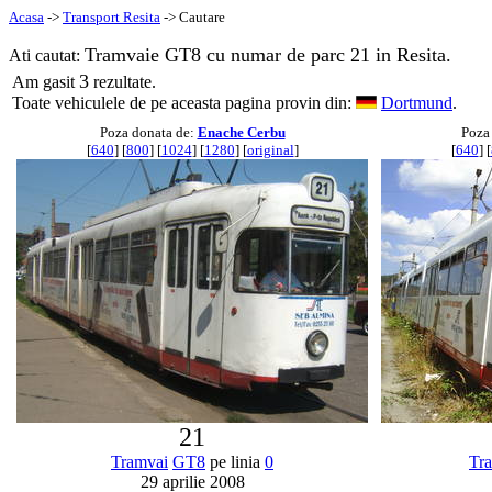
Acasa
->
Transport Resita
-> Cautare
Tramvaie GT8 cu numar de parc 21 in Resita.
Ati cautat:
3
Am gasit
rezultate.
Toate vehiculele de pe aceasta pagina provin din:
Dortmund
.
Poza donata de:
Enache Cerbu
Poza
[
640
] [
800
] [
1024
] [
1280
] [
original
]
[
640
] [
21
Tramvai
GT8
pe linia
0
Tr
29 aprilie 2008