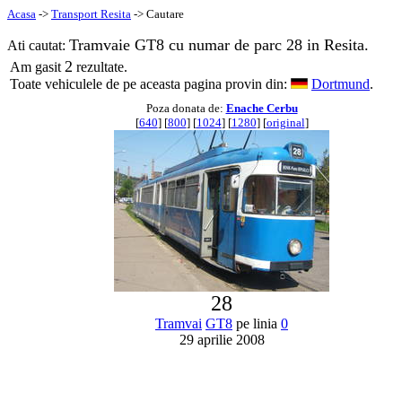
Acasa
->
Transport Resita
-> Cautare
Tramvaie GT8 cu numar de parc 28 in Resita.
Ati cautat:
2
Am gasit
rezultate.
Toate vehiculele de pe aceasta pagina provin din:
Dortmund
.
Poza donata de:
Enache Cerbu
[
640
] [
800
] [
1024
] [
1280
] [
original
]
28
Tramvai
GT8
pe linia
0
29 aprilie 2008