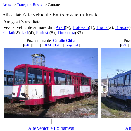
Acasa
->
Transport Resita
-> Cautare
Alte vehicule Ex-tramvaie in Resita.
Ati cautat:
3
Am gasit
rezultate.
Vezi si vehicule simiare din:
Arad
(9),
Botosani
(1),
Braila
(2),
Brasov
(
Galati
(2),
Iasi
(4),
Ploiesti
(8),
Timisoara
(33).
Poza donata de:
Catalin Ghita
Poza
[
640
] [
800
] [
1024
] [
1280
] [
original
]
[
640
] [
1
Alte vehicule
Ex-tramvai
Alt