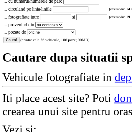
... cu numarul/numerele de parc
... circuland pe linia/liniile
(exemplu:
14
... fotografiate intre
si
(exemplu:
19.
... provenind din
... pozate de
(printre cele 56 vehicule, 106 poze; 90MB)
Cautare dupa situatii sp
Vehicule fotografiate in
dep
Iti place acest site? Poti
don
crearea unui site pentru oras
Vezi si: