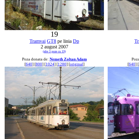
19
Tramvai
GT8
pe linia
Dp
Tr
2 august 2007
(alte 3 poze cu 19)
Poza donata de:
Nemeth Zoltan Adam
Poza
[
640
] [
800
] [
1024
] [
1280
] [
original
]
[
640
] [