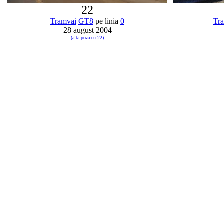
22
Tramvai
GT8
pe linia
0
Tr
28 august 2004
(alta poza cu 22)