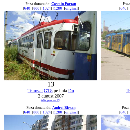
Poza donata de:
Cosmin Portan
Poza
[
640
] [
800
] [
1024
] [
1280
] [
original
]
[
640
] [
13
Tramvai
GT8
pe linia
Dp
Tr
2 august 2007
(alta poza cu 13)
Poza donata de:
Andrei Birsan
Poza
[
640
] [
800
] [
1024
] [
1280
] [
original
]
[
640
] [