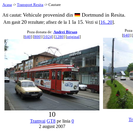
Acasa
->
Transport Resita
-> Cautare
Vehicule provenind din
Dortmund in Resita.
Ati cautat:
20
1 la 15
Am gasit
rezultate; afisez de la
. Vezi si [
16..20
].
Poza
Poza donata de:
Andrei Birsan
[
640
] [
[
640
] [
800
] [
1024
] [
1280
] [
original
]
10
Tr
Tramvai
GT8
pe linia
0
2 august 2007