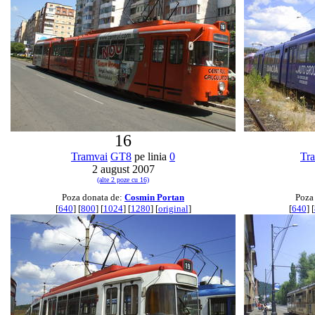
16
Tramvai
GT8
pe linia
0
Tr
2 august 2007
(alte 2 poze cu 16)
Poza donata de:
Cosmin Portan
Poza
[
640
] [
800
] [
1024
] [
1280
] [
original
]
[
640
] [