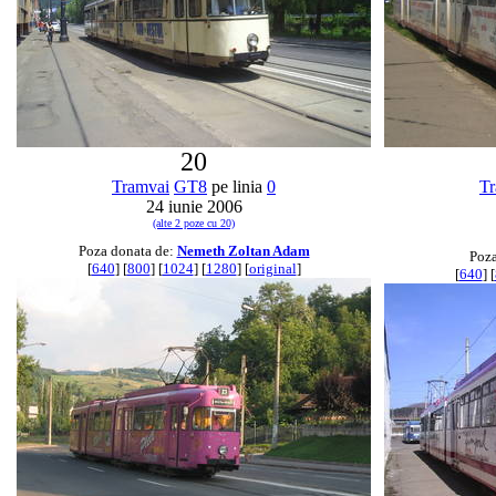
20
Tramvai
GT8
pe linia
0
Tr
24 iunie 2006
(alte 2 poze cu 20)
Poza donata de:
Nemeth Zoltan Adam
Poza
[
640
] [
800
] [
1024
] [
1280
] [
original
]
[
640
] [