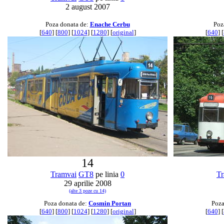
2 august 2007
Poza donata de:
Enache Cerbu
Poz
[
640
] [
800
] [
1024
] [
1280
] [
original
]
[
640
] [
14
Tramvai
GT8
pe linia
0
Tr
29 aprilie 2008
(alte 3 poze cu 14)
Poza donata de:
Cosmin Portan
Poza
[
640
] [
800
] [
1024
] [
1280
] [
original
]
[
640
] [