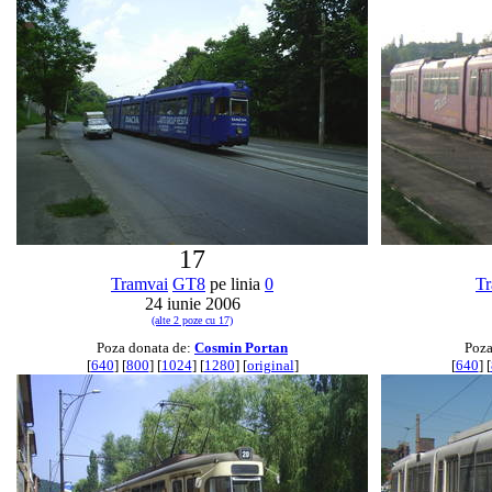
17
Tramvai
GT8
pe linia
0
Tr
24 iunie 2006
(alte 2 poze cu 17)
Poza donata de:
Cosmin Portan
Poza
[
640
] [
800
] [
1024
] [
1280
] [
original
]
[
640
] [