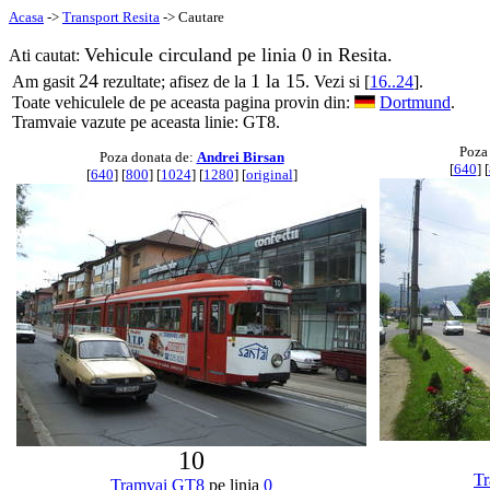
Acasa
->
Transport Resita
-> Cautare
Vehicule circuland pe linia 0 in Resita.
Ati cautat:
24
1 la 15
Am gasit
rezultate; afisez de la
. Vezi si [
16..24
].
Toate vehiculele de pe aceasta pagina provin din:
Dortmund
.
Tramvaie vazute pe aceasta linie: GT8.
Poza
Poza donata de:
Andrei Birsan
[
640
] [
[
640
] [
800
] [
1024
] [
1280
] [
original
]
10
Tr
Tramvai
GT8
pe linia
0