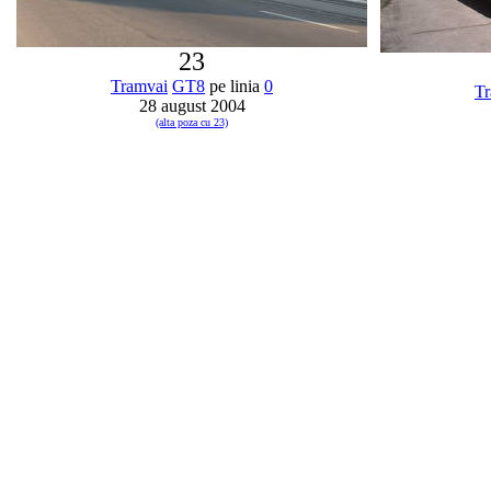
23
Tramvai
GT8
pe linia
0
Tr
28 august 2004
(alta poza cu 23)