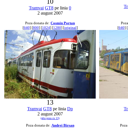
10
Tr
Tramvai
GT8
pe linia
0
2 august 2007
Poza donata de:
Cosmin Portan
Poza
[
640
] [
800
] [
1024
] [
1280
] [
original
]
[
640
] [
13
Tramvai
GT8
pe linia
Dp
Tr
2 august 2007
(alta poza cu 13)
Poza donata de:
Andrei Birsan
Poza