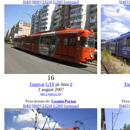
[
640
] [
800
] [
1024
] [
1280
] [
original
]
[
640
] [
16
Tramvai
GT8
pe linia
0
Tr
2 august 2007
(alte 2 poze cu 16)
Poza donata de:
Cosmin Portan
Poza
[
640
] [
800
] [
1024
] [
1280
] [
original
]
[
640
] [