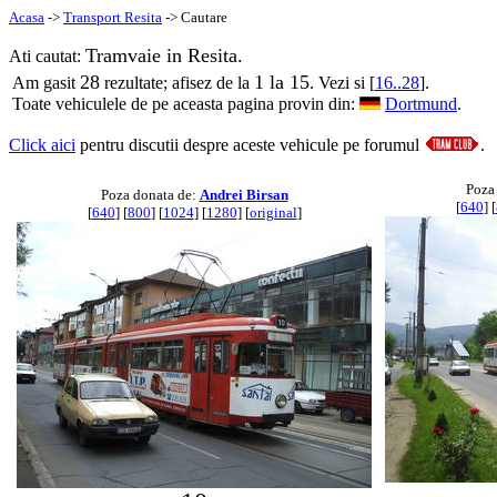
Acasa
->
Transport Resita
-> Cautare
Tramvaie in Resita.
Ati cautat:
28
1 la 15
Am gasit
rezultate; afisez de la
. Vezi si [
16..28
].
Toate vehiculele de pe aceasta pagina provin din:
Dortmund
.
Click aici
pentru discutii despre aceste vehicule pe forumul
.
Poza
Poza donata de:
Andrei Birsan
[
640
] [
[
640
] [
800
] [
1024
] [
1280
] [
original
]