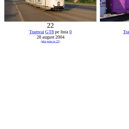
22
Tramvai
GT8
pe linia
0
Tr
28 august 2004
(alta poza cu 22)