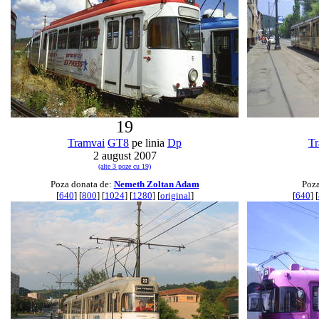
19
Tramvai
GT8
pe linia
Dp
Tr
2 august 2007
(alte 3 poze cu 19)
Poza donata de:
Nemeth Zoltan Adam
Poza
[
640
] [
800
] [
1024
] [
1280
] [
original
]
[
640
] [