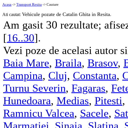
Acasa
->
Transport Resita
-> Cautare
Vehicule pozate de Catalin Ghita in Resita.
Ati cautat:
30
Am gasit
rezultate; afise
[
16..30
].
Vezi poze de acelasi autor si
Baia Mare
,
Braila
,
Brasov
,
Campina
,
Cluj
,
Constanta
,
C
Turnu Severin
,
Fagaras
,
Fete
Hunedoara
,
Medias
,
Pitesti
,
Ramnicu Valcea
,
Sacele
,
Sa
Marmatiei
,
Sinaia
,
Slatina
,