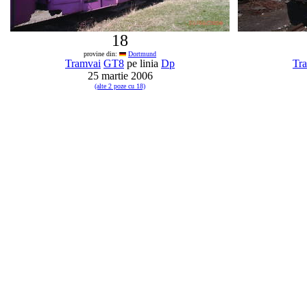
18
provine din:
Dortmund
Tramvai
GT8
pe linia
Dp
Tr
25 martie 2006
(alte 2 poze cu 18)