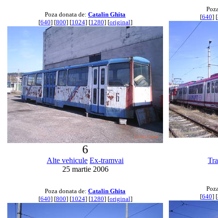
Poza
Poza donata de:
Catalin Ghita
[
640
] [
[
640
] [
800
] [
1024
] [
1280
] [
original
]
6
Alte vehicule
Ex-tramvai
Tr
25 martie 2006
Poza
Poza donata de:
Catalin Ghita
[
640
] [
[
640
] [
800
] [
1024
] [
1280
] [
original
]