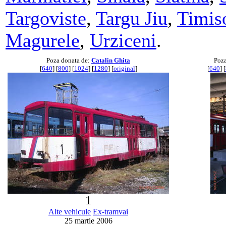
Targoviste
,
Targu Jiu
,
Timis
Magurele
,
Urziceni
.
Poza donata de:
Catalin Ghita
Poza
[
640
] [
800
] [
1024
] [
1280
] [
original
]
[
640
] [
1
Alte vehicule
Ex-tramvai
25 martie 2006