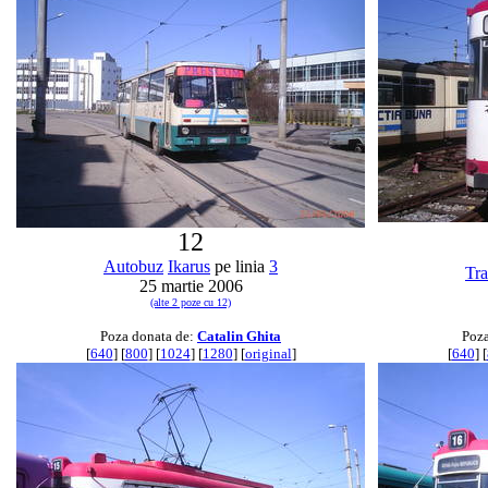
12
Autobuz
Ikarus
pe linia
3
Tr
25 martie 2006
(alte 2 poze cu 12)
Poza donata de:
Catalin Ghita
Poza
[
640
] [
800
] [
1024
] [
1280
] [
original
]
[
640
] [