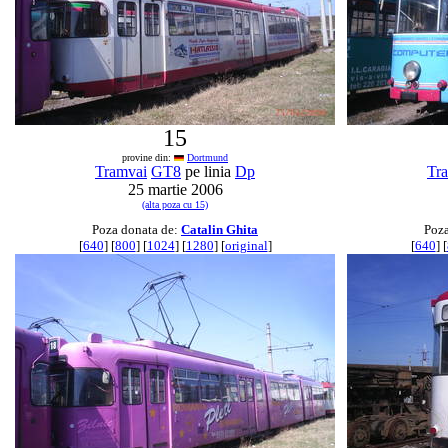
15
provine din:
Dortmund
Tramvai
GT8
pe linia
Dp
Tr
25 martie 2006
(alta poza cu 15)
Poza donata de:
Catalin Ghita
Poza
[
640
] [
800
] [
1024
] [
1280
] [
original
]
[
640
] [